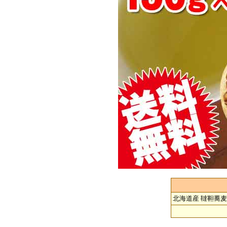
北海道産 韃靼蕎麦茶