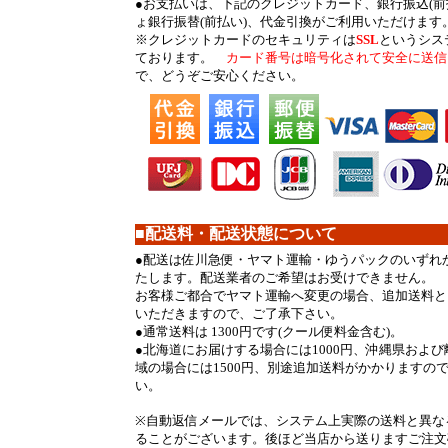
●
お支払いは、下記のクレジットカード、銀行振込(前
ょ銀行振替(前払い)、代金引換がご利用いただけます
※クレジットカードのセキュリティは
SSL
というシス
ております。
カード番号は暗号化されて安全に送信
で、どうぞご安心ください。
■配送料・配送状態について
●
配送は佐川急便・ヤマト運輸・ゆうパックのいずれ
たします。配送業者のご希望はお受けできません。
お客様ご都合でヤマト運輸へ変更の場合、追加送料とし
いただきますので、ご了承下さい。
●
通常送料は 1300円です(クール便料金含む)。
●
北海道にお届けする場合には1000円、沖縄県およ
域の場合には1500円、別途追加送料がかかりますの
い。
※自動返信メールでは、システム上実際の送料と異な
ることがございます。後ほど当店から送りますご注文