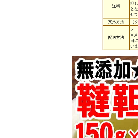
但し
送料
と
せ
支払方法
【
メ
※
配送方法
日
い