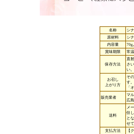
名称
シ
原材料
シ
内容量
70
賞味期限
常温
直
保存方法
さ
い
そ
お召し
す
上がり方
「
マ
販売業者
広島
メー
但し
送料
と
せ
支払方法
【