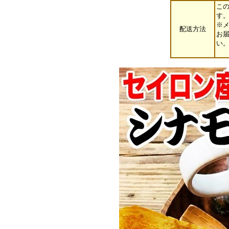
こ
す
※
配送方法
お
い