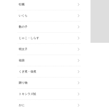
牡蠣
いくら
数の子
じゃこ・しらす
明太子
福袋
くぎ煮・佃煮
贈り物
トキシラズ鮭
かに