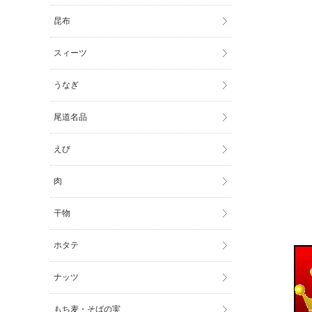
昆布
スィーツ
うなぎ
尾道名品
えび
肉
干物
ホタテ
ナッツ
もち麦・そばの実