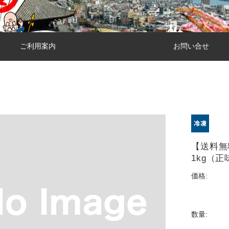
ご利用案内
お問い合せ
【送料無
1kg（正
価格:
数量: