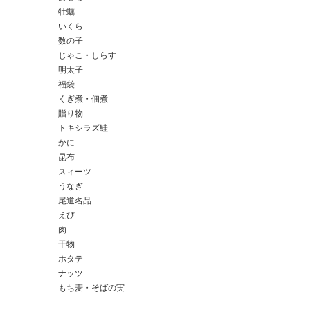
牡蠣
いくら
数の子
じゃこ・しらす
明太子
福袋
くぎ煮・佃煮
贈り物
トキシラズ鮭
かに
昆布
スィーツ
うなぎ
尾道名品
えび
肉
干物
ホタテ
ナッツ
もち麦・そばの実