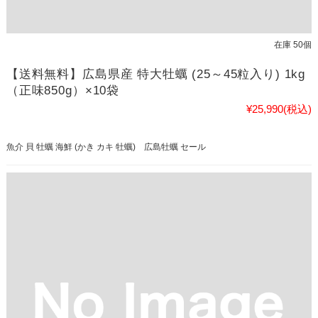
在庫 50個
【送料無料】広島県産 特大牡蠣 (25～45粒入り) 1kg
（正味850g）×10袋
¥25,990
(税込)
魚介 貝 牡蠣 海鮮 (かき カキ 牡蠣) 広島牡蠣 セール