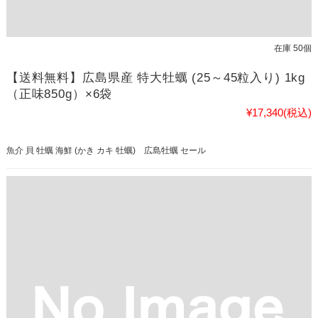
在庫 50個
【送料無料】広島県産 特大牡蠣 (25～45粒入り) 1kg
（正味850g）×6袋
¥17,340
(税込)
魚介 貝 牡蠣 海鮮 (かき カキ 牡蠣) 広島牡蠣 セール