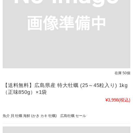
在庫 50個
【送料無料】広島県産 特大牡蠣 (25～45粒入り) 1kg
（正味850g）×1袋
¥3,998
(税込)
魚介 貝 牡蠣 海鮮 (かき カキ 牡蠣) 広島牡蠣 セール