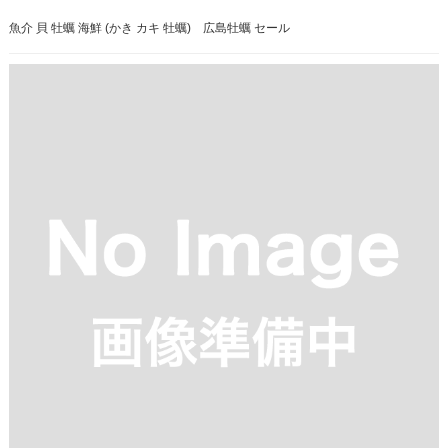
魚介 貝 牡蠣 海鮮 (かき カキ 牡蠣) 広島牡蠣 セール