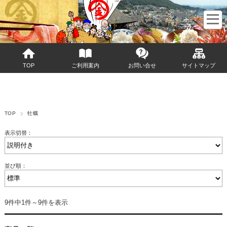
マイページへログイン
カートをみる
TOP
ご利用案内
お問い合せ
サイトマップ
TOP
牡蠣
表示切替：
並び順：
9件中1件～9件を表示