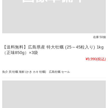
在庫 50個
【送料無料】広島県産 特大牡蠣 (25～45粒入り) 1kg
（正味850g）×3袋
¥9,990
(税込)
魚介 貝 牡蠣 海鮮 (かき カキ 牡蠣) 広島牡蠣 セール